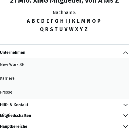
21 Mio. XING Mitglieder, von A bis Z
Nachname:
A
B
C
D
E
F
G
H
I
J
K
L
M
N
O
P
Q
R
S
T
U
V
W
X
Y
Z
Unternehmen
New Work SE
Karriere
Presse
Hilfe & Kontakt
Mitgliedschaften
Hauptbereiche