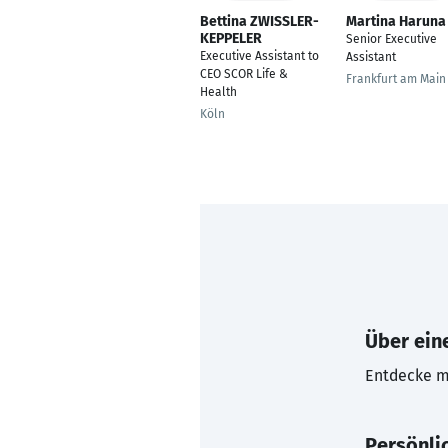
Bettina ZWISSLER-
Martina Haruna
KEPPELER
Senior Executive
Executive Assistant to
Assistant
CEO SCOR Life &
Frankfurt am Main
Health
Köln
Über eine
Entdecke mi
Persönli