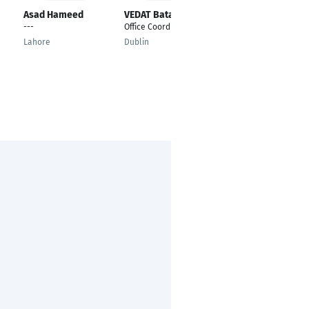
Asad Hameed
VEDAT Batatina
Dr Saqib Anwar
Siddiqui
---
Office Coordinator
Assistant Registrar
Lahore
Dublin
Wah cantt