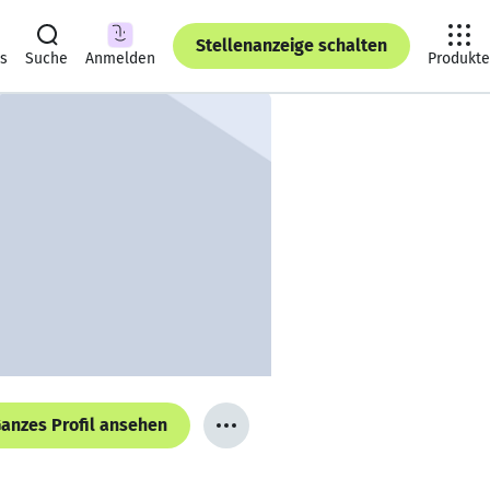
Stellenanzeige schalten
ts
Suche
Anmelden
Produkte
anzes Profil ansehen