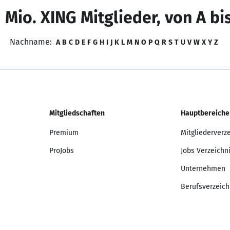
 Mio. XING Mitglieder, von A bi
Nachname:
A
B
C
D
E
F
G
H
I
J
K
L
M
N
O
P
Q
R
S
T
U
V
W
X
Y
Z
Mitgliedschaften
Hauptbereiche
Premium
Mitgliederverz
ProJobs
Jobs Verzeichn
Unternehmen
Berufsverzeich