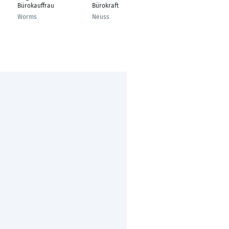
Bürokauffrau
Bürokraft
Sachbearbeiter
Buchhaltung
Worms
Neuss
Stemwede