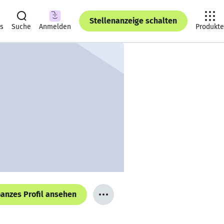
Stellenanzeige schalten
ts
Suche
Anmelden
Produkte
anzes Profil ansehen