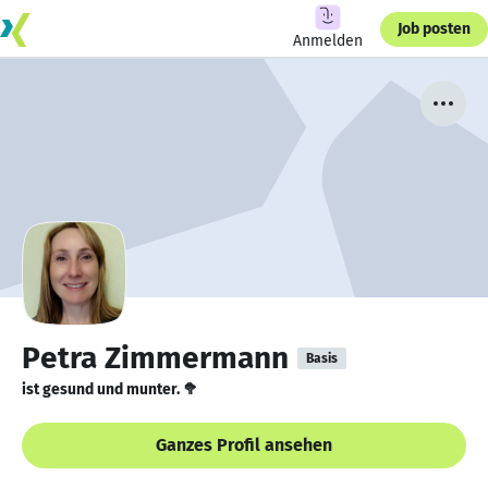
Job posten
Anmelden
Petra Zimmermann
Basis
ist gesund und munter. 🥦
Ganzes Profil ansehen