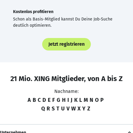
Kostenlos profitieren
Schon als Basis-Mitglied kannst Du Deine Job-Suche
deutlich optimieren.
Jetzt registrieren
21 Mio. XING Mitglieder, von A bis Z
Nachname:
A
B
C
D
E
F
G
H
I
J
K
L
M
N
O
P
Q
R
S
T
U
V
W
X
Y
Z
Unternehmen