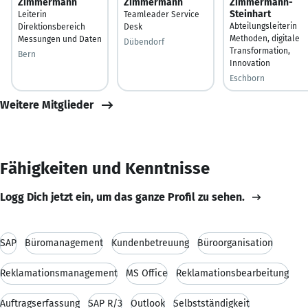
Zimmermann
Zimmermann
Zimmermann-
Steinhart
Leiterin
Teamleader Service
Abteilungsleiterin
Direktionsbereich
Desk
Methoden, digitale
Messungen und Daten
Dübendorf
Transformation,
Bern
Innovation
Eschborn
Weitere Mitglieder
Fähigkeiten und Kenntnisse
Logg Dich jetzt ein, um das ganze Profil zu sehen.
SAP
Büromanagement
Kundenbetreuung
Büroorganisation
Reklamationsmanagement
MS Office
Reklamationsbearbeitung
Auftragserfassung
SAP R/3
Outlook
Selbstständigkeit