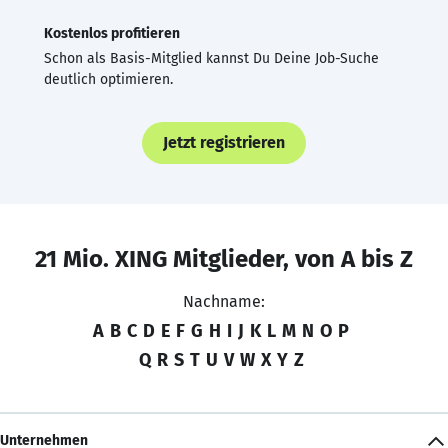
Kostenlos profitieren
Schon als Basis-Mitglied kannst Du Deine Job-Suche
deutlich optimieren.
Jetzt registrieren
21 Mio. XING Mitglieder, von A bis Z
Nachname:
A
B
C
D
E
F
G
H
I
J
K
L
M
N
O
P
Q
R
S
T
U
V
W
X
Y
Z
Unternehmen