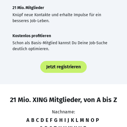
21 Mio. Mitglieder
Knüpf neue Kontakte und erhalte Impulse für ein
besseres Job-Leben.
Kostenlos profitieren
Schon als Basis-Mitglied kannst Du Deine Job-Suche
deutlich optimieren.
Jetzt registrieren
21 Mio. XING Mitglieder, von A bis Z
Nachname:
A
B
C
D
E
F
G
H
I
J
K
L
M
N
O
P