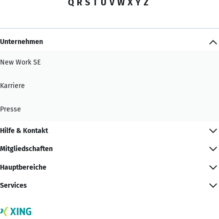
Q
R
S
T
U
V
W
X
Y
Z
Unternehmen
New Work SE
Karriere
Presse
Hilfe & Kontakt
Mitgliedschaften
Hauptbereiche
Services