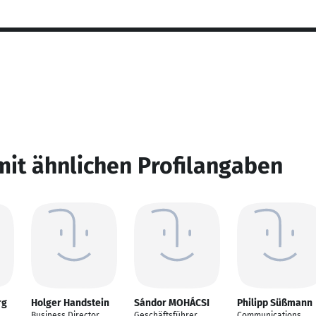
mit ähnlichen Profilangaben
rg
Holger Handstein
Sándor MOHÁCSI
Philipp Süßmann
Business Director
Geschäftsführer
Communications