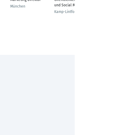
und Social Media
Unternehmenskommu
München
nikation
Kamp-Lintfort
Berching