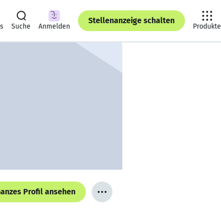
Stellenanzeige schalten
ts
Suche
Anmelden
Produkte
anzes Profil ansehen