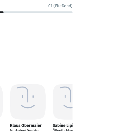
C1 (Fließend)
Klaus Obermaier
Sabine Lipiak M.A.
Hubert Süß
Marketing Direktor
Öffentlichkeitsarbeit
Leiter