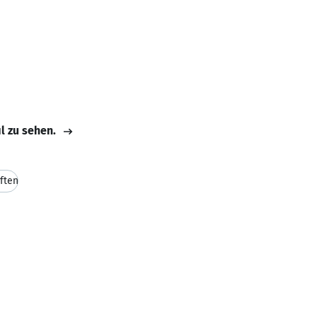
il zu sehen.
ften