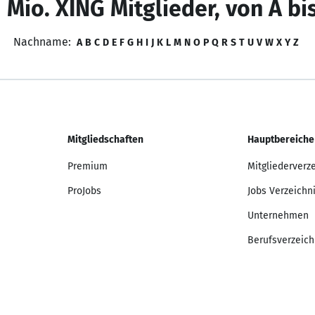
 Mio. XING Mitglieder, von A bi
Nachname:
A
B
C
D
E
F
G
H
I
J
K
L
M
N
O
P
Q
R
S
T
U
V
W
X
Y
Z
Mitgliedschaften
Hauptbereiche
Premium
Mitgliederverz
ProJobs
Jobs Verzeichn
Unternehmen
Berufsverzeich