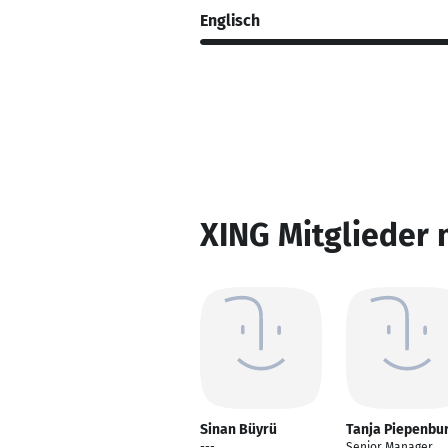
Englisch
XING Mitglieder 
Sinan Büyrü
Tanja Piepenbu
---
Senior Manager