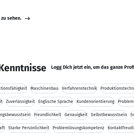
e zu sehen.
Kenntnisse
Logg Dich jetzt ein, um das ganze Prof
ionsfähigkeit
Maschinenbau
Verfahrenstechnik
Produktionstechn
it
Zuverlässigkeit
Englische Sprache
Kundenorientierung
Problem
ungsbewusstsein
Freundlichkeit
Genauigkeit
Selbstbewusstsein
S
aft
Starke Persönlichkeit
Problemlösungskompetenz
Kontaktfreudi