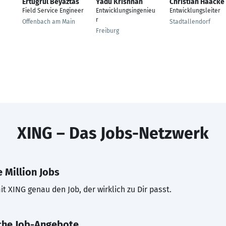
Ertugrul Beyaztas
Yadu Krishnan
Christian Haacke
Field Service Engineer
Entwicklungsingenieu
Entwicklungsleiter
r
Offenbach am Main
Stadtallendorf
Freiburg
XING – Das Jobs-Netzwerk
 Million Jobs
t XING genau den Job, der wirklich zu Dir passt.
che Job-Angebote