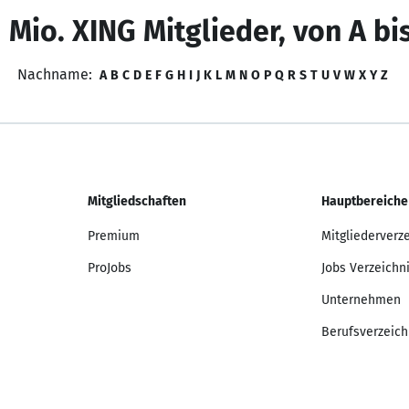
 Mio. XING Mitglieder, von A bi
Nachname:
A
B
C
D
E
F
G
H
I
J
K
L
M
N
O
P
Q
R
S
T
U
V
W
X
Y
Z
Mitgliedschaften
Hauptbereiche
Premium
Mitgliederverz
ProJobs
Jobs Verzeichn
Unternehmen
Berufsverzeich