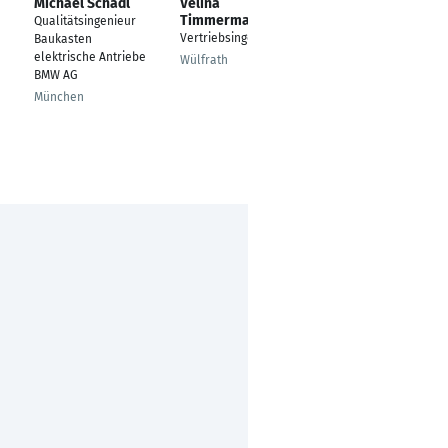
Michael Schadl
Velina
Erdem Can
Timmermann
Qualitätsingenieur
Lead Engineer
Vertriebsingenieurin
Baukasten
(Manufacturing,
elektrische Antriebe
Aerospace)
Wülfrath
BMW AG
Büren
München