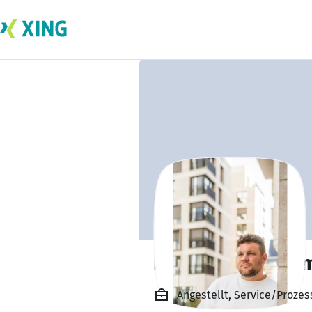
Philipp Krichbau
Angestellt, Service/Proze