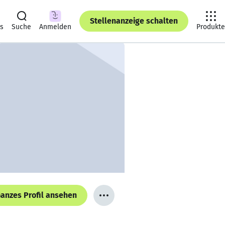
Stellenanzeige schalten
ts
Suche
Anmelden
Produkte
anzes Profil ansehen