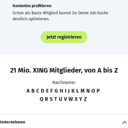
Kostenlos profitieren
Schon als Basis-Mitglied kannst Du Deine Job-Suche
deutlich optimieren.
Jetzt registrieren
21 Mio. XING Mitglieder, von A bis Z
Nachname:
A
B
C
D
E
F
G
H
I
J
K
L
M
N
O
P
Q
R
S
T
U
V
W
X
Y
Z
Unternehmen