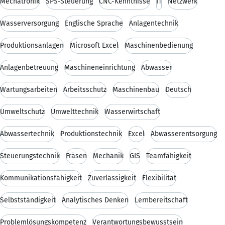
Mechatronik
SPS-Steuerung
CNC-Kenntnisse
IT
Netzwerk
Wasserversorgung
Englische Sprache
Anlagentechnik
Produktionsanlagen
Microsoft Excel
Maschinenbedienung
Anlagenbetreuung
Maschineneinrichtung
Abwasser
Wartungsarbeiten
Arbeitsschutz
Maschinenbau
Deutsch
Umweltschutz
Umwelttechnik
Wasserwirtschaft
Abwassertechnik
Produktionstechnik
Excel
Abwasserentsorgung
Steuerungstechnik
Fräsen
Mechanik
GIS
Teamfähigkeit
Kommunikationsfähigkeit
Zuverlässigkeit
Flexibilität
Selbstständigkeit
Analytisches Denken
Lernbereitschaft
Problemlösungskompetenz
Verantwortungsbewusstsein