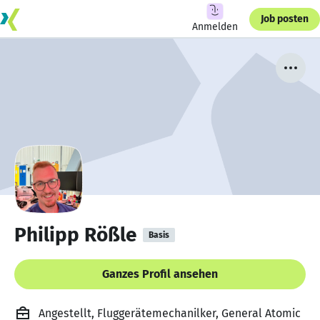
Job posten
Anmelden
Philipp Rößle
Basis
Ganzes Profil ansehen
Angestellt, Fluggerätemechanilker, General Atomic