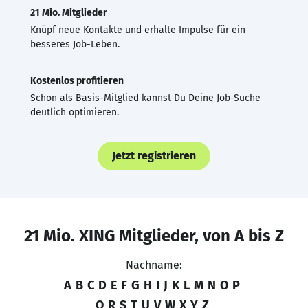
21 Mio. Mitglieder
Knüpf neue Kontakte und erhalte Impulse für ein
besseres Job-Leben.
Kostenlos profitieren
Schon als Basis-Mitglied kannst Du Deine Job-Suche
deutlich optimieren.
Jetzt registrieren
21 Mio. XING Mitglieder, von A bis Z
Nachname:
A
B
C
D
E
F
G
H
I
J
K
L
M
N
O
P
Q
R
S
T
U
V
W
X
Y
Z