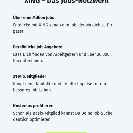
XING – Das Jobs-Netzwerk
Über eine Million Jobs
Entdecke mit XING genau den Job, der wirklich zu Dir
passt.
Persönliche Job-Angebote
Lass Dich finden von Arbeitgebern und über 20.000
Recruiter·innen.
21 Mio. Mitglieder
Knüpf neue Kontakte und erhalte Impulse für ein
besseres Job-Leben.
Kostenlos profitieren
Schon als Basis-Mitglied kannst Du Deine Job-Suche
deutlich optimieren.