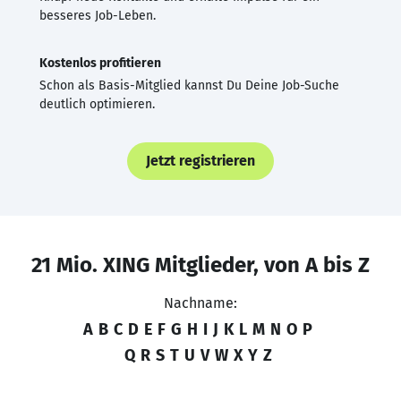
besseres Job-Leben.
Kostenlos profitieren
Schon als Basis-Mitglied kannst Du Deine Job-Suche
deutlich optimieren.
Jetzt registrieren
21 Mio. XING Mitglieder, von A bis Z
Nachname:
A
B
C
D
E
F
G
H
I
J
K
L
M
N
O
P
Q
R
S
T
U
V
W
X
Y
Z