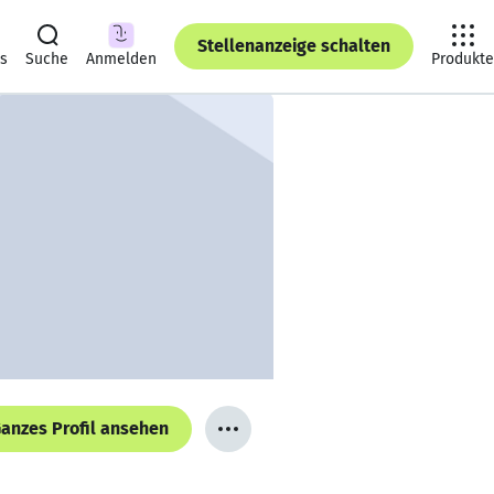
Stellenanzeige schalten
ts
Suche
Anmelden
Produkte
anzes Profil ansehen