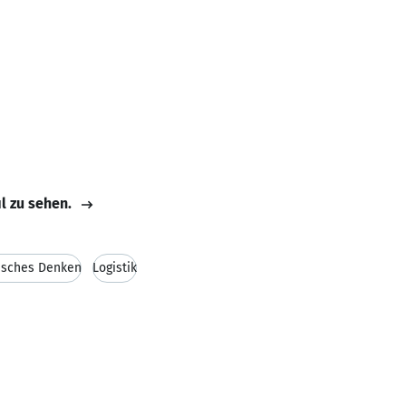
il zu sehen.
isches Denken
Logistik