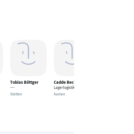
Tobias Böttger
Cadde Beck
Heiko Lang
---
Lagerlogistiker
---
Stetten
Kamen
Weil im Schönbuch