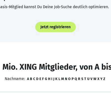
asis-Mitglied kannst Du Deine Job-Suche deutlich optimieren.
Jetzt registrieren
 Mio. XING Mitglieder, von A bi
Nachname:
A
B
C
D
E
F
G
H
I
J
K
L
M
N
O
P
Q
R
S
T
U
V
W
X
Y
Z