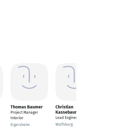
Thomas Baumer
Christian
Kristian Matusko
Kassebaum
Project Manager
---
Lead Engineer
Interior
Leinfelden-
Wolfsburg
Ergersheim
Echterdingen