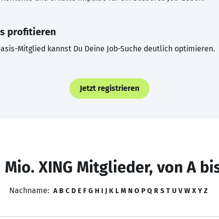
s profitieren
asis-Mitglied kannst Du Deine Job-Suche deutlich optimieren.
Jetzt registrieren
 Mio. XING Mitglieder, von A bi
Nachname:
A
B
C
D
E
F
G
H
I
J
K
L
M
N
O
P
Q
R
S
T
U
V
W
X
Y
Z