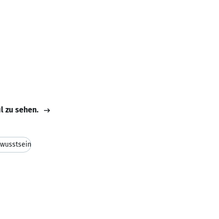
il zu sehen.
wusstsein