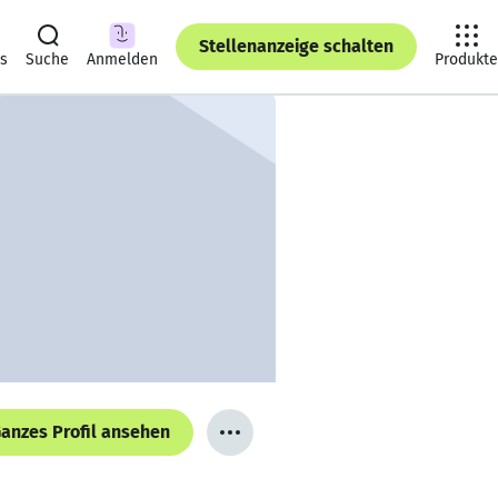
Stellenanzeige schalten
ts
Suche
Anmelden
Produkte
anzes Profil ansehen