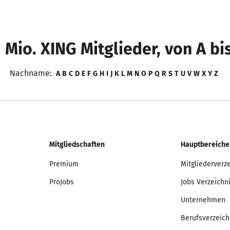
 Mio. XING Mitglieder, von A bi
Nachname:
A
B
C
D
E
F
G
H
I
J
K
L
M
N
O
P
Q
R
S
T
U
V
W
X
Y
Z
Mitgliedschaften
Hauptbereiche
Premium
Mitgliederverz
ProJobs
Jobs Verzeichn
Unternehmen
Berufsverzeich