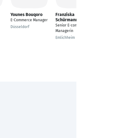
Younes Bouqoro
Franziska
Oliver Schmidt
Schürmann
E-Commerce Manager
Sales Manager
Senior E-commmerce
Düsseldorf
Andernach
Managerin
Emlichheim