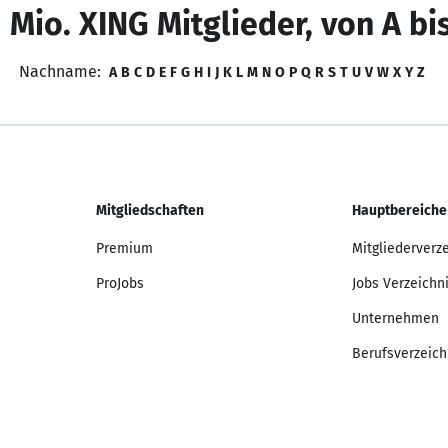
 Mio. XING Mitglieder, von A bi
Nachname:
A
B
C
D
E
F
G
H
I
J
K
L
M
N
O
P
Q
R
S
T
U
V
W
X
Y
Z
Mitgliedschaften
Hauptbereiche
Premium
Mitgliederverz
ProJobs
Jobs Verzeichn
Unternehmen
Berufsverzeich