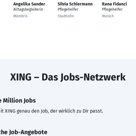
Angelika Sander
Silvia Schiermann
Rana Fidanci
Alltagsbegleiterin
Pflegehelfer
Pflegehelfer
Mömbris
Stadtlohn
Munich
e
XING – Das Jobs-Netzwerk
 Million Jobs
t XING genau den Job, der wirklich zu Dir passt.
che Job-Angebote