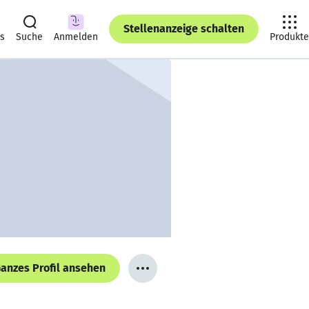
Stellenanzeige schalten
ts
Suche
Anmelden
Produkte
anzes Profil ansehen