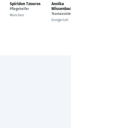
Spiridon Tzouros
Annika
Claudia
Wissenbach
Morgenstern
Pflegehelfer
Teamassistentin
---
München
Ennigerloh
Beelen