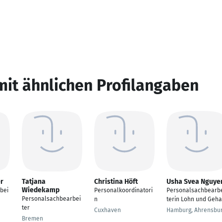
mit ähnlichen Profilangaben
r
Tatjana
Christina Höft
Usha Svea Nguye
Wiedekamp
bei
Personalkoordinatori
Personalsachbearb
Personalsachbearbei
n
terin Lohn und Geha
ter
Cuxhaven
Hamburg, Ahrensbu
Bremen