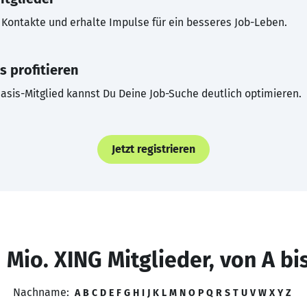
Kontakte und erhalte Impulse für ein besseres Job-Leben.
s profitieren
asis-Mitglied kannst Du Deine Job-Suche deutlich optimieren.
Jetzt registrieren
 Mio. XING Mitglieder, von A bi
Nachname:
A
B
C
D
E
F
G
H
I
J
K
L
M
N
O
P
Q
R
S
T
U
V
W
X
Y
Z