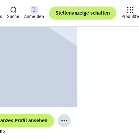
Stellenanzeige schalten
ts
Suche
Anmelden
Produkte
anzes Profil ansehen
 KG