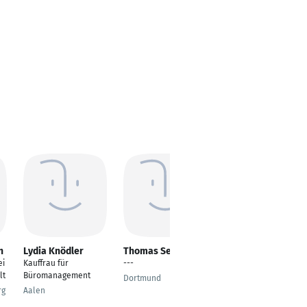
n
Lydia Knödler
Thomas Seidel
Silke Poestgens
ei
Kauffrau für
---
Architektur
lt
Büromanagement
Dortmund
Köln
rg
Aalen