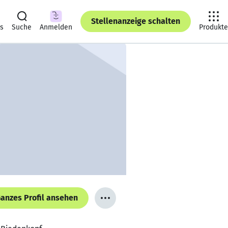
Stellenanzeige schalten
ts
Suche
Anmelden
Produkte
anzes Profil ansehen