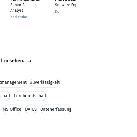
Senior Business
Software Engineer
Managing Consultant
Analyst
Köln
München
Karlsruhe
u
il zu sehen.
ktmanagement
Zuverlässigkeit
schaft
Lernbereitschaft
MS Office
DATEV
Datenerfassung