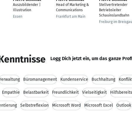
Auszubildender |
Head of Marketing &
Stellvertretender
Illustration
Communications
Betriebsleiter
Schauinslandbahn
Essen
Frankfurt am Main
Freiburg im Breisga
Kenntnisse
Logg Dich jetzt ein, um das ganze Prof
Verwaltung
Büromanagement
Kundenservice
Buchhaltung
Konfli
Empathie
Belastbarkeit
Freundlichkeit
Vielseitigkeit
Hilfsbereit
entierung
Selbstreflexion
Microsoft Word
Microsoft Excel
Outlook