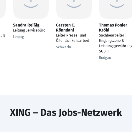
Sandra Reißig
Carsten C.
Thomas Ponier-
Rönndahl
Kröhl
Leitung Servicebüro
Leiter Presse- und
Sachbearbeiter |
aft
Leipzig
Öffentlichkeitsarbeit
Eingangszone &
Leistungsgewährun
Schwerin
SGB II
Rodgau
XING – Das Jobs-Netzwerk