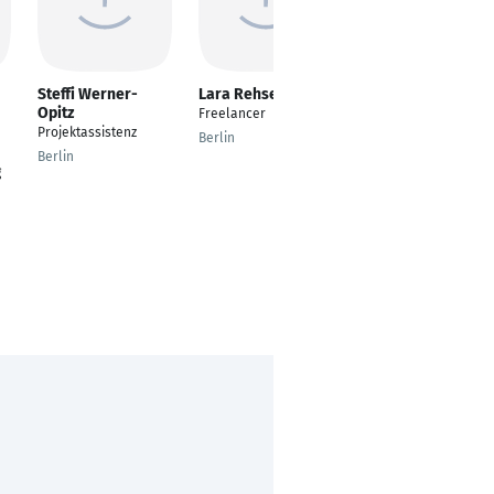
Steffi Werner-
Lara Rehse
Yvonne Brunner
Opitz
Freelancer
Inside Sales & Export
Projektassistenz
Berlin
Goldach SG
Berlin
g