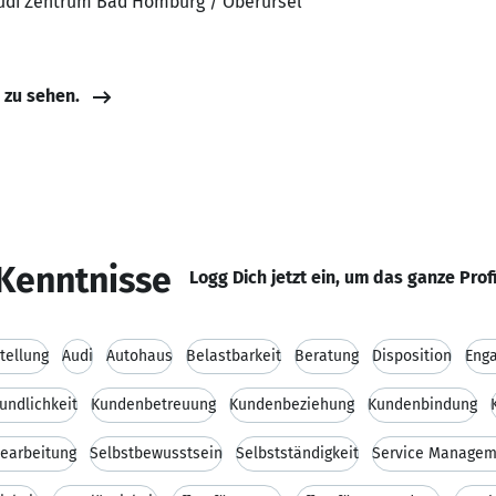
 Audi Zentrum Bad Homburg / Oberursel
e zu sehen.
Kenntnisse
Logg Dich jetzt ein, um das ganze Prof
tellung
Audi
Autohaus
Belastbarkeit
Beratung
Disposition
Eng
undlichkeit
Kundenbetreuung
Kundenbeziehung
Kundenbindung
earbeitung
Selbstbewusstsein
Selbstständigkeit
Service Managem