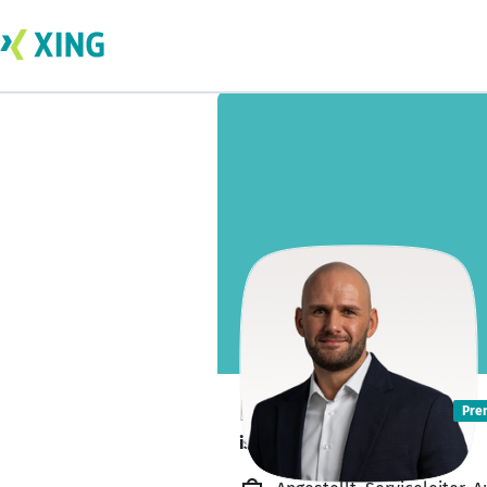
Pierre Stanoev
Pre
ist offen für alles. 👍🏼