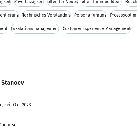
igkeit
Zuverlässigkeit
offen für Neues
offen für neue Ideen
Besc
entierung
Technisches Verständnis
Personalführung
Prozessoptim
ment
Eskalationsmanagement
Customer Experience Management
e Stanoev
, seit Okt. 2023
Oberursel