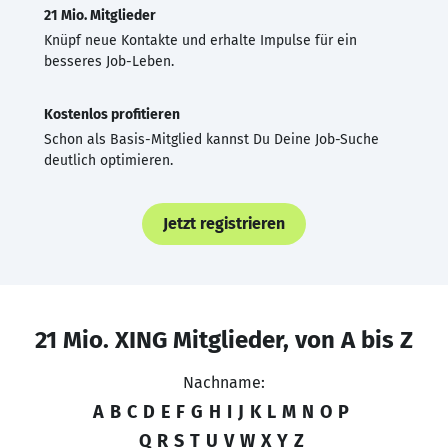
21 Mio. Mitglieder
Knüpf neue Kontakte und erhalte Impulse für ein
besseres Job-Leben.
Kostenlos profitieren
Schon als Basis-Mitglied kannst Du Deine Job-Suche
deutlich optimieren.
Jetzt registrieren
21 Mio. XING Mitglieder, von A bis Z
Nachname:
A
B
C
D
E
F
G
H
I
J
K
L
M
N
O
P
Q
R
S
T
U
V
W
X
Y
Z