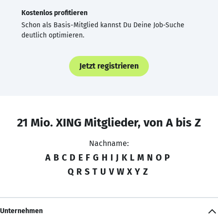
Kostenlos profitieren
Schon als Basis-Mitglied kannst Du Deine Job-Suche
deutlich optimieren.
Jetzt registrieren
21 Mio. XING Mitglieder, von A bis Z
Nachname:
A
B
C
D
E
F
G
H
I
J
K
L
M
N
O
P
Q
R
S
T
U
V
W
X
Y
Z
Unternehmen