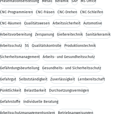
Präsentationserstellung
Metall
Keramik
SAP
MS Office
CNC-Programmieren
CNC-Fräsen
CNC-Drehen
CNC-Schleifen
CNC-Räumen
Qualitätswesen
Arbeitssicherheit
Automotive
Arbeitsvorbereitung
Zerspanung
Gießereitechnik
Sanitärkeramik
Arbeitsschutz
5S
Qualitätskontrolle
Produktionstechnik
Sicherheitsmanagement
Arbeits- und Gesundheitsschutz
Gefährdungsbeurteilung
Gesundheits- und Sicherheitsschutz
Gefahrgut
Selbstständigkeit
Zuverlässigkeit
Lernbereitschaft
Pünktlichkeit
Belastbarkeit
Durchsetzungsvermögen
Gefahrstoffe
Individuelle Beratung
Arbeitsschutzmanagementsystem
Betriebsanweisungen