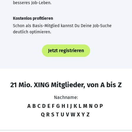
besseres Job-Leben.
Kostenlos profitieren
Schon als Basis-Mitglied kannst Du Deine Job-Suche
deutlich optimieren.
Jetzt registrieren
21 Mio. XING Mitglieder, von A bis Z
Nachname:
A
B
C
D
E
F
G
H
I
J
K
L
M
N
O
P
Q
R
S
T
U
V
W
X
Y
Z