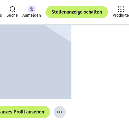
Stellenanzeige schalten
ts
Suche
Anmelden
Produkte
anzes Profil ansehen