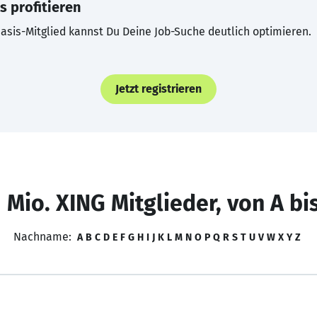
s profitieren
asis-Mitglied kannst Du Deine Job-Suche deutlich optimieren.
Jetzt registrieren
 Mio. XING Mitglieder, von A bi
Nachname:
A
B
C
D
E
F
G
H
I
J
K
L
M
N
O
P
Q
R
S
T
U
V
W
X
Y
Z