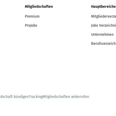
Mitgliedschaften
Hauptbereiche
Premium
Mitgliederverz
ProJobs
Jobs Verzeichn
Unternehmen
Berufsverzeich
edschaft kündigen
Tracking
Mitgliedschaften widerrufen