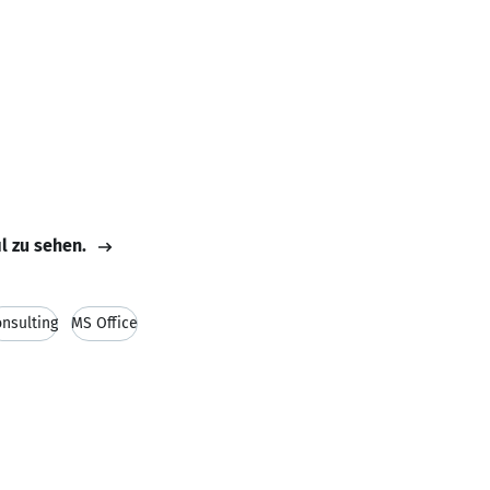
il zu sehen.
nsulting
MS Office