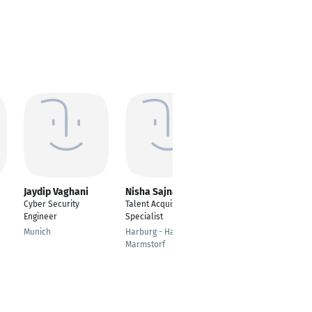
Jaydip Vaghani
Nisha Sajnani
swayampragnya
rout
Cyber Security
Talent Acquisition
Senior Web
Engineer
Specialist
Developer
Munich
Harburg - Hamburg
Bengaluru,
Marmstorf
KARNATAKA