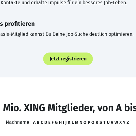
Kontakte und erhalte Impulse für ein besseres Job-Leben.
s profitieren
asis-Mitglied kannst Du Deine Job-Suche deutlich optimieren.
Jetzt registrieren
 Mio. XING Mitglieder, von A bi
Nachname:
A
B
C
D
E
F
G
H
I
J
K
L
M
N
O
P
Q
R
S
T
U
V
W
X
Y
Z