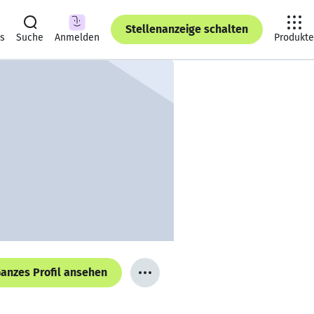
Stellenanzeige schalten
ts
Suche
Anmelden
Produkte
anzes Profil ansehen