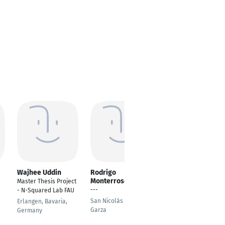
Wajhee Uddin
Rodrigo
Mokrane Ouarezki
Monterroso
Master Thesis Project
Intern
---
- N-Squared Lab FAU
Lübeck
San Nicolás de los
Erlangen, Bavaria,
Garza
Germany