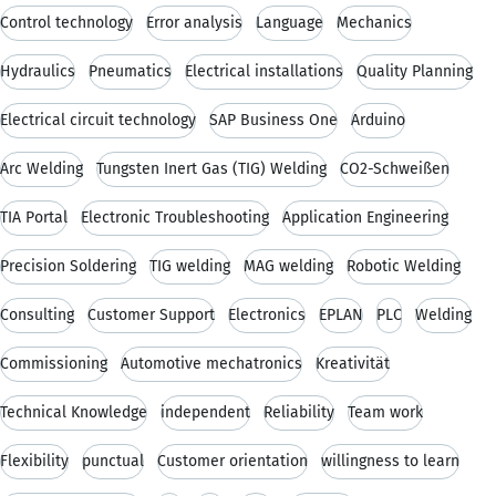
Control technology
Error analysis
Language
Mechanics
Hydraulics
Pneumatics
Electrical installations
Quality Planning
Electrical circuit technology
SAP Business One
Arduino
Arc Welding
Tungsten Inert Gas (TIG) Welding
CO2-Schweißen
TIA Portal
Electronic Troubleshooting
Application Engineering
Precision Soldering
TIG welding
MAG welding
Robotic Welding
Consulting
Customer Support
Electronics
EPLAN
PLC
Welding
Commissioning
Automotive mechatronics
Kreativität
Technical Knowledge
independent
Reliability
Team work
Flexibility
punctual
Customer orientation
willingness to learn