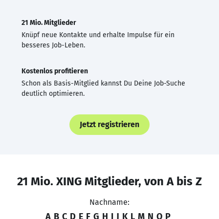
21 Mio. Mitglieder
Knüpf neue Kontakte und erhalte Impulse für ein
besseres Job-Leben.
Kostenlos profitieren
Schon als Basis-Mitglied kannst Du Deine Job-Suche
deutlich optimieren.
Jetzt registrieren
21 Mio. XING Mitglieder, von A bis Z
Nachname:
A
B
C
D
E
F
G
H
I
J
K
L
M
N
O
P