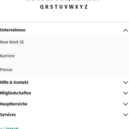
Q
R
S
T
U
V
W
X
Y
Z
Unternehmen
New Work SE
Karriere
Presse
Hilfe & Kontakt
Mitgliedschaften
Hauptbereiche
Services