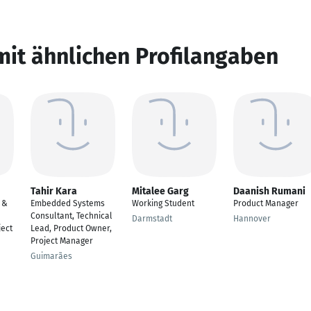
mit ähnlichen Profilangaben
Tahir Kara
Mitalee Garg
Daanish Rumani
 &
Embedded Systems
Working Student
Product Manager
Consultant, Technical
Darmstadt
Hannover
ject
Lead, Product Owner,
Project Manager
Guimarães