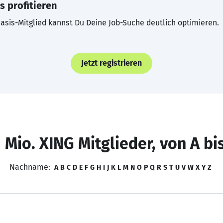
s profitieren
asis-Mitglied kannst Du Deine Job-Suche deutlich optimieren.
Jetzt registrieren
 Mio. XING Mitglieder, von A bi
Nachname:
A
B
C
D
E
F
G
H
I
J
K
L
M
N
O
P
Q
R
S
T
U
V
W
X
Y
Z