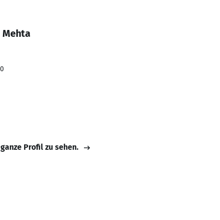
i Mehta
20
 ganze Profil zu sehen.