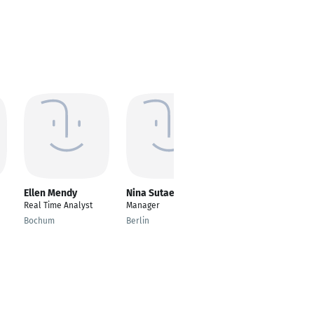
Ellen Mendy
Nina Sutaeva
Faaiz Qadri
Real Time Analyst
Manager
Consultant Data
Science Automotive
Bochum
Berlin
Braunschweig