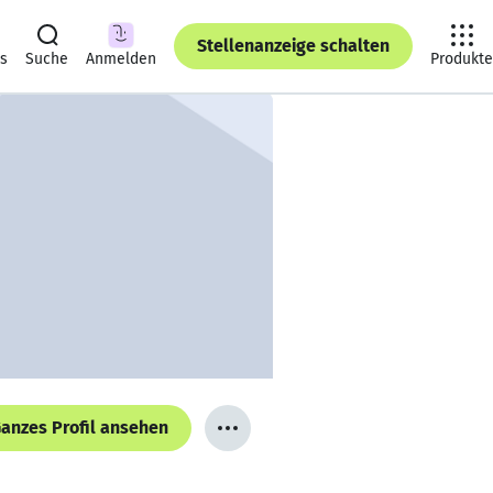
Stellenanzeige schalten
ts
Suche
Anmelden
Produkte
anzes Profil ansehen