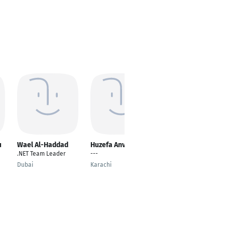
u
Wael Al-Haddad
Huzefa Anver
Rongjie Ou
.NET Team Leader
---
---
Dubai
Karachi
Bamberg