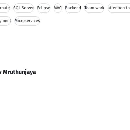
rnate
SQL Server
Eclipse
MVC
Backend
Team work
attention to
yment
Microservices
v Mruthunjaya