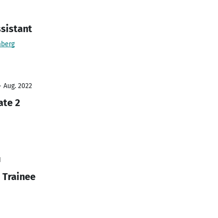
sistant
mberg
- Aug. 2022
ate 2
1
 Trainee