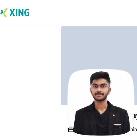
Pranav Mruthunja
Bis 2024, Graduate Teachin