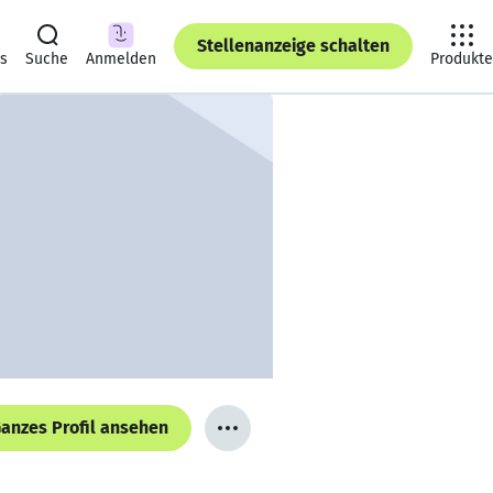
Stellenanzeige schalten
ts
Suche
Anmelden
Produkte
anzes Profil ansehen