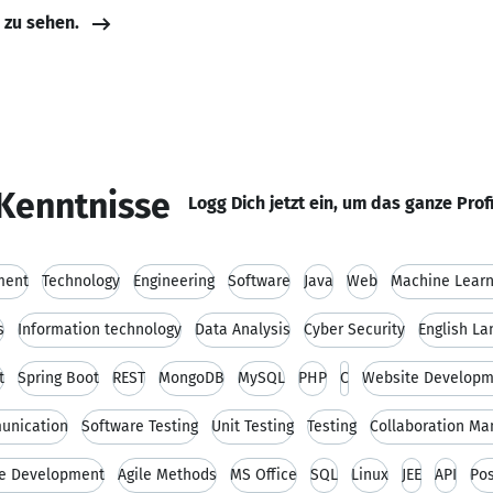
e zu sehen.
Kenntnisse
Logg Dich jetzt ein, um das ganze Prof
ment
Technology
Engineering
Software
Java
Web
Machine Learn
s
Information technology
Data Analysis
Cyber Security
English L
t
Spring Boot
REST
MongoDB
MySQL
PHP
C
Website Developm
unication
Software Testing
Unit Testing
Testing
Collaboration M
re Development
Agile Methods
MS Office
SQL
Linux
JEE
API
Po