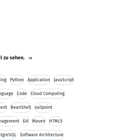
il zu sehen.
ing
Python
Application
JavaScript
anguage
Code
Cloud Computing
ent
BeanShell
sailpoint
anagement
Git
Maven
HTML5
stgreSQL
Software Architecture