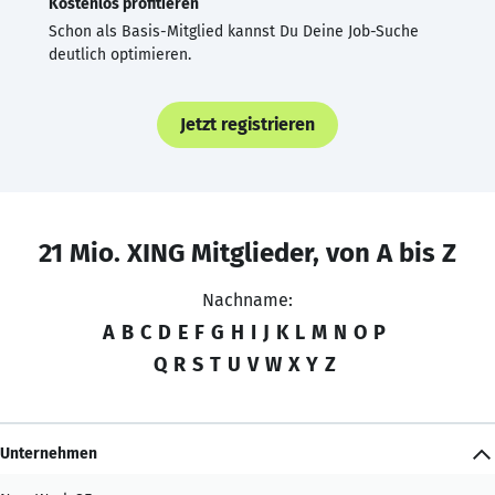
Kostenlos profitieren
Schon als Basis-Mitglied kannst Du Deine Job-Suche
deutlich optimieren.
Jetzt registrieren
21 Mio. XING Mitglieder, von A bis Z
Nachname:
A
B
C
D
E
F
G
H
I
J
K
L
M
N
O
P
Q
R
S
T
U
V
W
X
Y
Z
Unternehmen