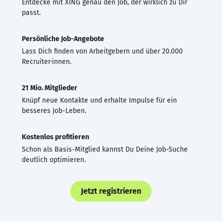
Entdecke mit XING genau den Job, der wirklich zu Dir
passt.
Persönliche Job-Angebote
Lass Dich finden von Arbeitgebern und über 20.000
Recruiter·innen.
21 Mio. Mitglieder
Knüpf neue Kontakte und erhalte Impulse für ein
besseres Job-Leben.
Kostenlos profitieren
Schon als Basis-Mitglied kannst Du Deine Job-Suche
deutlich optimieren.
Jetzt registrieren