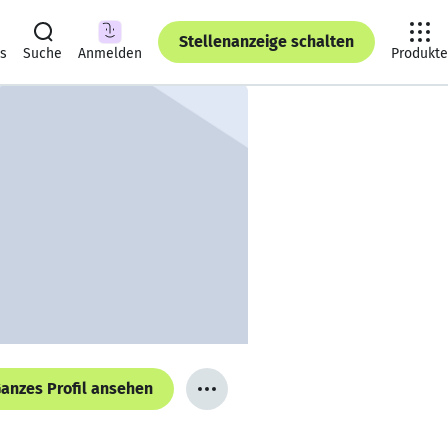
Stellenanzeige schalten
ts
Suche
Anmelden
Produkte
anzes Profil ansehen