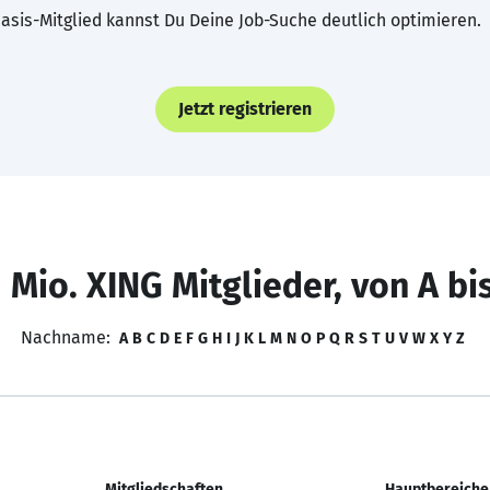
asis-Mitglied kannst Du Deine Job-Suche deutlich optimieren.
Jetzt registrieren
 Mio. XING Mitglieder, von A bi
Nachname:
A
B
C
D
E
F
G
H
I
J
K
L
M
N
O
P
Q
R
S
T
U
V
W
X
Y
Z
Mitgliedschaften
Hauptbereiche