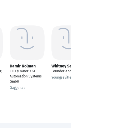
d
Damir Kolman
Whitney Segura
Olivier Thomas
g
CEO /Owner K&L
Founder and Owner
owner
Automation Systems
Youngseville
Bruxelles
GmbH
Gaggenau