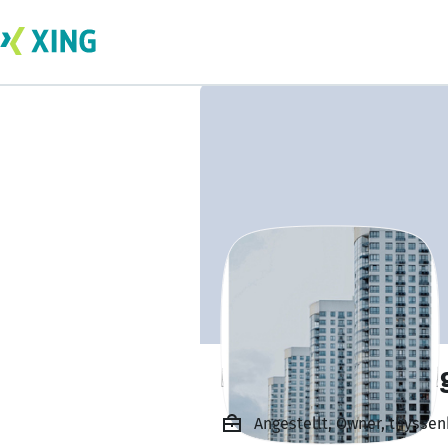
Prestige Park Rid
Angestellt, Owner, thysse