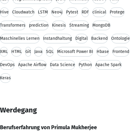
Hive
Cloudwatch
LSTM
Neo4j
Pytest
RDF
clinical
Protege
Transformers
prediction
Kinesis
Streaming
MongoDB
Maschinelles Lernen
Instandhaltung
Digital
Backend
Ontologie
XML
HTML
Git
Java
SQL
Microsoft Power BI
Hbase
Frontend
DevOps
Apache Airflow
Data Science
Python
Apache Spark
Keras
Werdegang
Berufserfahrung von Primula Mukherjee