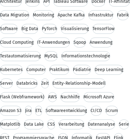
Architektur
Jenkins
API
Tableau Software
Docker
IT-Affinität
Data Migration
Monitoring
Apache Kafka
Infrastruktur
Fabrik
Software
Big Data
PyTorch
Visualisierung
TensorFlow
Cloud Computing
IT-Anwendungen
Sqoop
Anwendung
Testautomatisierung
MySQL
Informationstechnologie
Kubernetes
Computer
Praktikum
Pädiatrie
Deep Learning
Server
Databricks
Zeit
Entity-Relationship-Modell
Flask (Webframework)
AWS
Nachhilfe
Microsoft Azure
Amazon S3
Jira
ETL
Softwareentwicklung
CI/CD
Scrum
Matplotlib
Data Lake
CSS
Verarbeitung
Datenanalyse
Serie
REST
Programmiersprache
JSON
Informatik
FastAPI
Flink