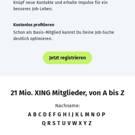
Knüpf neue Kontakte und erhalte Impulse für ein
besseres Job-Leben.
Kostenlos profitieren
Schon als Basis-Mitglied kannst Du Deine Job-Suche
deutlich optimieren.
Jetzt registrieren
21 Mio. XING Mitglieder, von A bis Z
Nachname:
A
B
C
D
E
F
G
H
I
J
K
L
M
N
O
P
Q
R
S
T
U
V
W
X
Y
Z