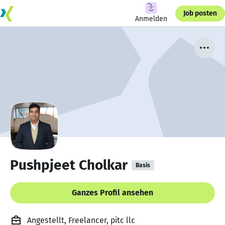
Job posten
Anmelden
Pushpjeet Cholkar
Basis
Ganzes Profil ansehen
Angestellt, Freelancer, pitc llc