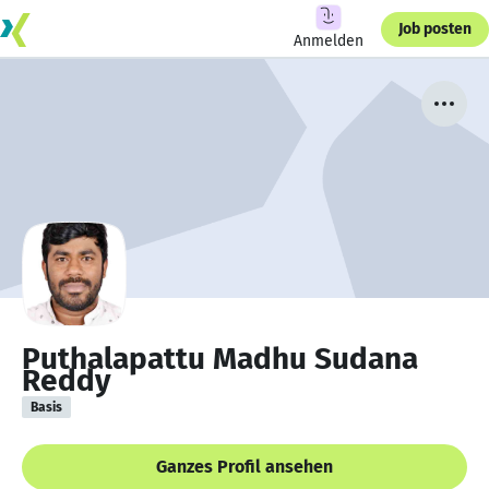
Job posten
Anmelden
Puthalapattu Madhu Sudana
Reddy
Basis
Ganzes Profil ansehen