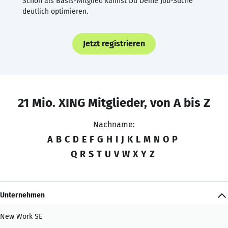
Schon als Basis-Mitglied kannst Du Deine Job-Suche
deutlich optimieren.
Jetzt registrieren
21 Mio. XING Mitglieder, von A bis Z
Nachname:
A
B
C
D
E
F
G
H
I
J
K
L
M
N
O
P
Q
R
S
T
U
V
W
X
Y
Z
Unternehmen
New Work SE