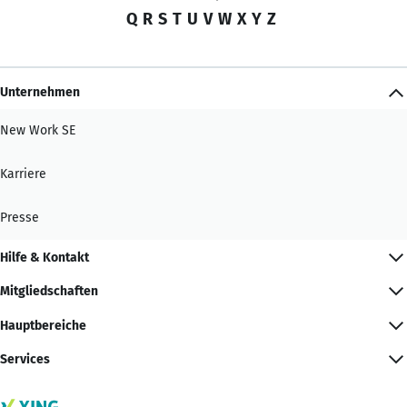
Q
R
S
T
U
V
W
X
Y
Z
Unternehmen
New Work SE
Karriere
Presse
Hilfe & Kontakt
Mitgliedschaften
Hauptbereiche
Services