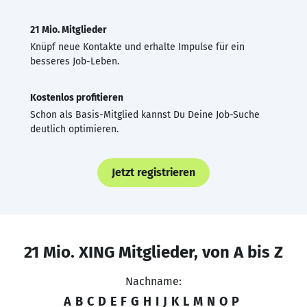
21 Mio. Mitglieder
Knüpf neue Kontakte und erhalte Impulse für ein
besseres Job-Leben.
Kostenlos profitieren
Schon als Basis-Mitglied kannst Du Deine Job-Suche
deutlich optimieren.
Jetzt registrieren
21 Mio. XING Mitglieder, von A bis Z
Nachname:
A
B
C
D
E
F
G
H
I
J
K
L
M
N
O
P