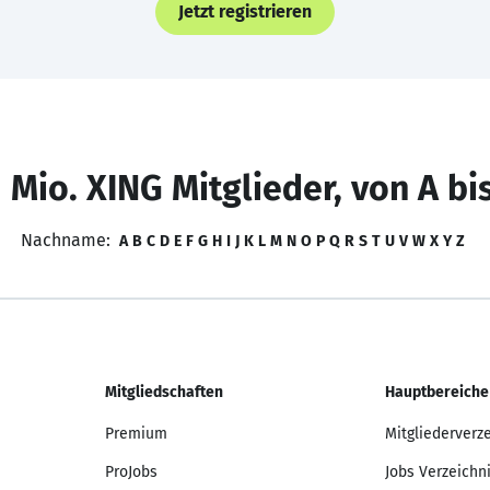
Jetzt registrieren
 Mio. XING Mitglieder, von A bi
Nachname:
A
B
C
D
E
F
G
H
I
J
K
L
M
N
O
P
Q
R
S
T
U
V
W
X
Y
Z
Mitgliedschaften
Hauptbereiche
Premium
Mitgliederverz
ProJobs
Jobs Verzeichn