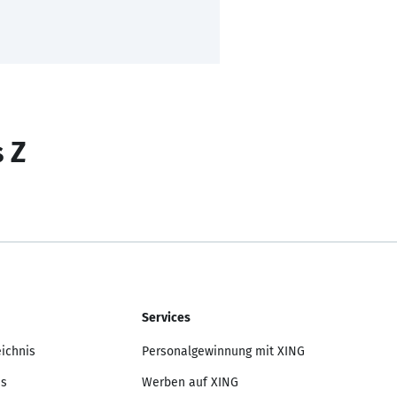
s Z
Services
eichnis
Personalgewinnung mit XING
is
Werben auf XING