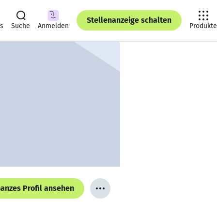
Stellenanzeige schalten
ts
Suche
Anmelden
Produkte
anzes Profil ansehen