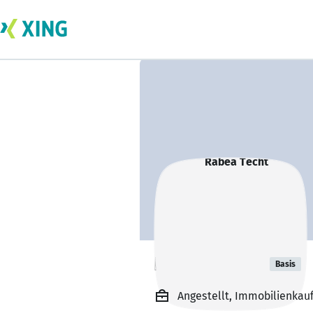
Rabea Techt
Basis
Angestellt, Immobilienka