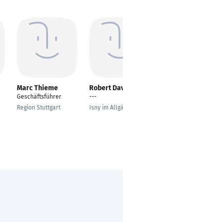
Marc Thieme
Robert David
Bianca Michalek
Geschäftsführer
---
Sachbearbeiterin
Region Stuttgart
Isny im Allgäu
Berlin