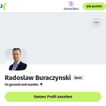
Job posten
Anmelden
Radoslaw Buraczynski
Basis
ist gesund und munter. 🥦
Ganzes Profil ansehen