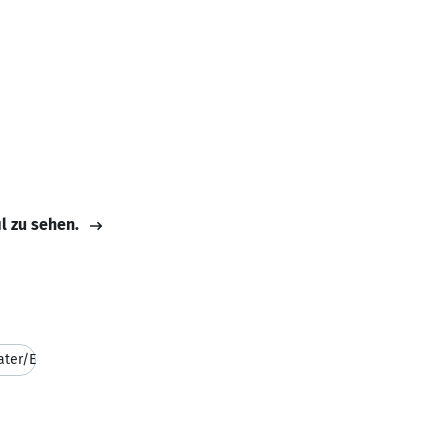
il zu sehen.
ater/E