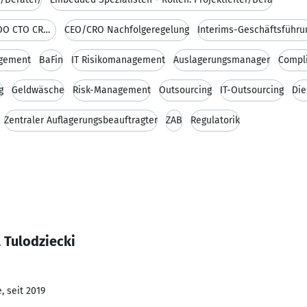
Executive Search: CEO CFO CIO CISO COO CTO CRO Int
CEO/CRO Nachfolgeregelung
Interims-Geschäftsführu
gement
BaFin
IT Risikomanagement
Auslagerungsmanager
Compl
g
Geldwäsche
Risk-Management
Outsourcing
IT-Outsourcing
Die
Zentraler Auflagerungsbeauftragter
ZAB
Regulatorik
 Tulodziecki
, seit 2019