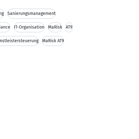
ng
Sanierungsmanagement
iance
IT-Organisation
MaRisk
AT9
nstleistersteuerung
MaRisk AT9