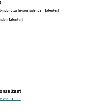
O
rbindung zu herausragenden Talenten!
nden Talenten!
onsultant
ig von SThree