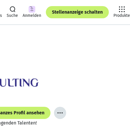
Stellenanzeige schalten
ts
Suche
Anmelden
Produkte
anzes Profil ansehen
ragenden Talenten!