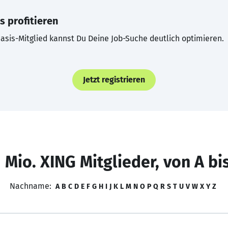
s profitieren
asis-Mitglied kannst Du Deine Job-Suche deutlich optimieren.
Jetzt registrieren
 Mio. XING Mitglieder, von A bi
Nachname:
A
B
C
D
E
F
G
H
I
J
K
L
M
N
O
P
Q
R
S
T
U
V
W
X
Y
Z