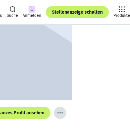
Stellenanzeige schalten
ts
Suche
Anmelden
Produkte
anzes Profil ansehen