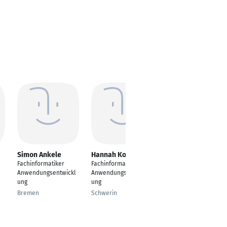
Simon Ankele
Hannah Kollmann
Jasper Vier
genannt Strawe
Fachinformatiker
Fachinformatiker
Fachinformatiker
Anwendungsentwickl
Anwendungsentwickl
Anwendungsentwickl
ung
ung
ung Azubi
Bremen
Schwerin
Köln