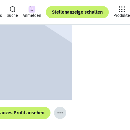
Stellenanzeige schalten
ts
Suche
Anmelden
Produkte
anzes Profil ansehen