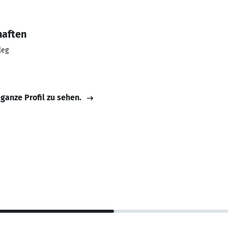
haften
leg
 ganze Profil zu sehen.