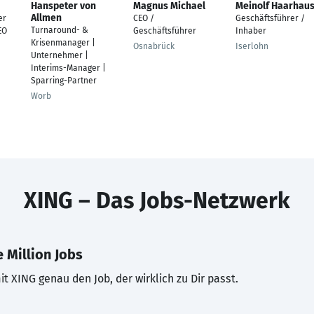
Hanspeter von
Magnus Michael
Meinolf Haarhau
Allmen
er
CEO /
Geschäftsführer /
Turnaround- &
EO
Geschäftsführer
Inhaber
Krisenmanager |
Osnabrück
Iserlohn
Unternehmer |
Interims-Manager |
Sparring-Partner
Worb
XING – Das Jobs-Netzwerk
 Million Jobs
t XING genau den Job, der wirklich zu Dir passt.