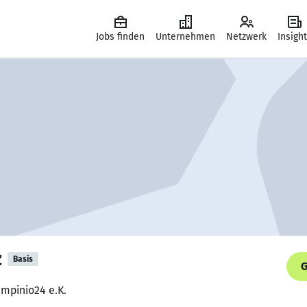
Jobs finden
Unternehmen
Netzwerk
Insigh
z
Basis
G
Empinio24 e.K.