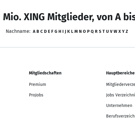
 Mio. XING Mitglieder, von A bi
Nachname:
A
B
C
D
E
F
G
H
I
J
K
L
M
N
O
P
Q
R
S
T
U
V
W
X
Y
Z
Mitgliedschaften
Hauptbereiche
Premium
Mitgliederverz
ProJobs
Jobs Verzeichn
Unternehmen
Berufsverzeich