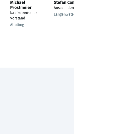
s
Michael
Stefan Comolle
Heiko Ehret
Prostmeier
Auszubildender
Geschäftsführer /
Kaufmännischer
Inhaber
Langenwetzendorf
Vorstand
Freiburg
Altötting