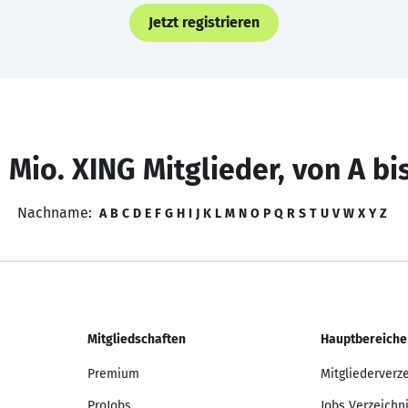
Jetzt registrieren
 Mio. XING Mitglieder, von A bi
Nachname:
A
B
C
D
E
F
G
H
I
J
K
L
M
N
O
P
Q
R
S
T
U
V
W
X
Y
Z
Mitgliedschaften
Hauptbereiche
Premium
Mitgliederverz
ProJobs
Jobs Verzeichn