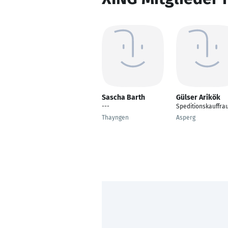
Sascha Barth
Gülser Arikök
---
Speditionskauffra
Thayngen
Asperg