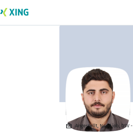
Rahil Muhammad
Angestellt, Need job, DSV -