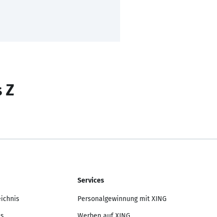
s Z
Services
eichnis
Personalgewinnung mit XING
is
Werben auf XING