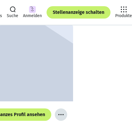
Stellenanzeige schalten
ts
Suche
Anmelden
Produkte
anzes Profil ansehen