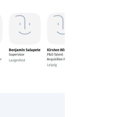
Benjamin Salapete
Kirsten Wiegand
Jonathan Ekiert
Supervisor
P&O Talent
---
r
Acquisition Partner
Langenfeld
Bremen
Leipzig