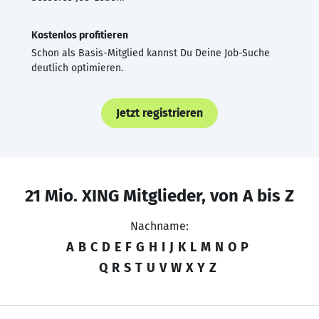
Kostenlos profitieren
Schon als Basis-Mitglied kannst Du Deine Job-Suche
deutlich optimieren.
Jetzt registrieren
21 Mio. XING Mitglieder, von A bis Z
Nachname:
A
B
C
D
E
F
G
H
I
J
K
L
M
N
O
P
Q
R
S
T
U
V
W
X
Y
Z