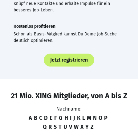
Knüpf neue Kontakte und erhalte Impulse für ein
besseres Job-Leben.
Kostenlos profitieren
Schon als Basis-Mitglied kannst Du Deine Job-Suche
deutlich optimieren.
Jetzt registrieren
21 Mio. XING Mitglieder, von A bis Z
Nachname:
A
B
C
D
E
F
G
H
I
J
K
L
M
N
O
P
Q
R
S
T
U
V
W
X
Y
Z