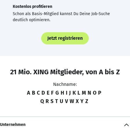
Kostenlos profitieren
Schon als Basis-Mitglied kannst Du Deine Job-Suche
deutlich optimieren.
Jetzt registrieren
21 Mio. XING Mitglieder, von A bis Z
Nachname:
A
B
C
D
E
F
G
H
I
J
K
L
M
N
O
P
Q
R
S
T
U
V
W
X
Y
Z
Unternehmen