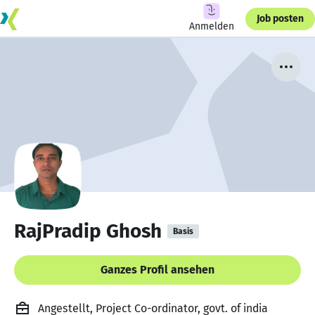
Job posten
Anmelden
RajPradip Ghosh
Basis
Ganzes Profil ansehen
Angestellt, Project Co-ordinator, govt. of india