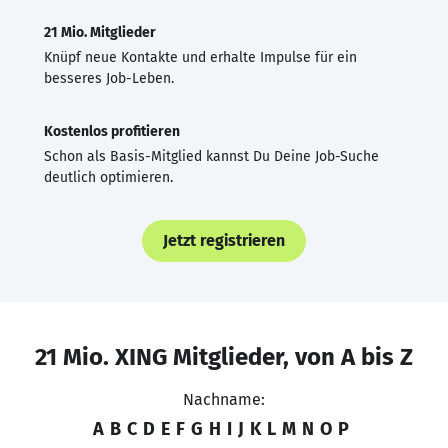
21 Mio. Mitglieder
Knüpf neue Kontakte und erhalte Impulse für ein
besseres Job-Leben.
Kostenlos profitieren
Schon als Basis-Mitglied kannst Du Deine Job-Suche
deutlich optimieren.
Jetzt registrieren
21 Mio. XING Mitglieder, von A bis Z
Nachname:
A
B
C
D
E
F
G
H
I
J
K
L
M
N
O
P