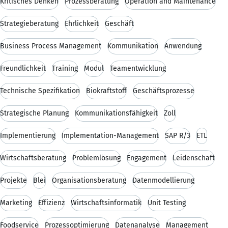
Kritisches Denken
Prozessberatung
Operation and Maintenance
Strategieberatung
Ehrlichkeit
Geschäft
Business Process Management
Kommunikation
Anwendung
Freundlichkeit
Training
Modul
Teamentwicklung
Technische Spezifikation
Biokraftstoff
Geschäftsprozesse
Strategische Planung
Kommunikationsfähigkeit
Zoll
Implementierung
Implementation-Management
SAP R/3
ETL
Wirtschaftsberatung
Problemlösung
Engagement
Leidenschaft
Projekte
Blei
Organisationsberatung
Datenmodellierung
Marketing
Effizienz
Wirtschaftsinformatik
Unit Testing
Foodservice
Prozessoptimierung
Datenanalyse
Management