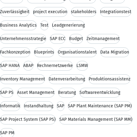
Zuverlässigkeit
project execution
stakeholders
Integrationstest
Business Analytics
Test
Leadgenerierung
Unternehmensstrategie
SAP ECC
Budget
Zeitmanagement
Fachkonzeption
Blueprints
Organisationstalent
Data Migration
SAP HANA
ABAP
Rechnernetzwerke
LSMW
Inventory Management
Datenverarbeitung
Produktionsassistenz
SAP PS
Asset Management
Beratung
Softwareentwicklung
Informatik
Instandhaltung
SAP
SAP Plant Maintenance (SAP PM)
SAP Project System (SAP PS)
SAP Materials Management (SAP MM)
SAP PM