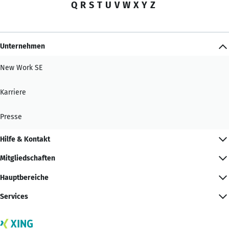
Q
R
S
T
U
V
W
X
Y
Z
Unternehmen
New Work SE
Karriere
Presse
Hilfe & Kontakt
Mitgliedschaften
Hauptbereiche
Services