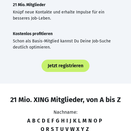
21 Mio. Mitglieder
Knüpf neue Kontakte und erhalte Impulse für ein
besseres Job-Leben.
Kostenlos profitieren
Schon als Basis-Mitglied kannst Du Deine Job-Suche
deutlich optimieren.
Jetzt registrieren
21 Mio. XING Mitglieder, von A bis Z
Nachname:
A
B
C
D
E
F
G
H
I
J
K
L
M
N
O
P
Q
R
S
T
U
V
W
X
Y
Z