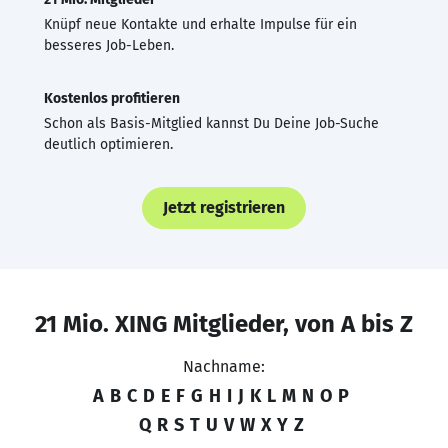
Knüpf neue Kontakte und erhalte Impulse für ein
besseres Job-Leben.
Kostenlos profitieren
Schon als Basis-Mitglied kannst Du Deine Job-Suche
deutlich optimieren.
Jetzt registrieren
21 Mio. XING Mitglieder, von A bis Z
Nachname:
A
B
C
D
E
F
G
H
I
J
K
L
M
N
O
P
Q
R
S
T
U
V
W
X
Y
Z